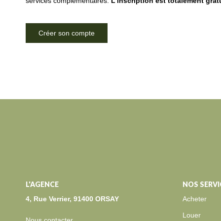
services complémentaires.
L'inscription est totalement grat
Créer son compte
L'AGENCE
NOS SERVI
4, Rue Verrier, 91400 ORSAY
Acheter
Louer
Nous contacter