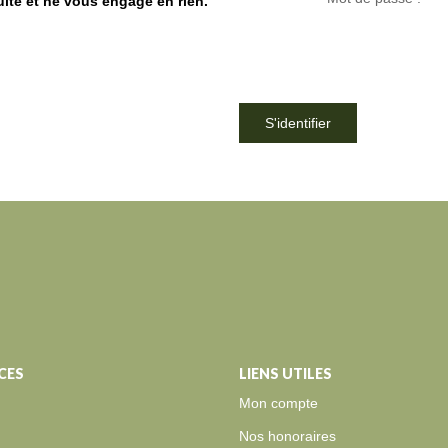
uite et ne vous engage en rien.
S'identifier
CES
LIENS UTILES
Mon compte
Nos honoraires