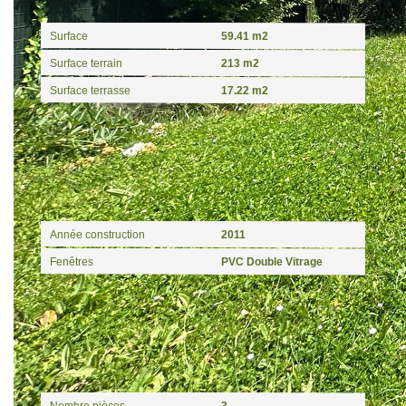
Surface
59.41 m2
Surface terrain
213 m2
Surface terrasse
17.22 m2
Extérieur
Année construction
2011
Fenêtres
PVC Double Vitrage
Intérieur
Nombre pièces
3