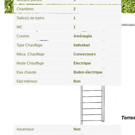
Chambres
2
Salle(s) de bains
1
WC
1
Cuisine
Aménagée
Type Chauffage
Individuel
Méca. Chauffage
Convecteurs
Mode Chauffage
Electrique
Eau chaude
Ballon électrique
Etat intérieur
Bon
Autres
Ascenseur
Non