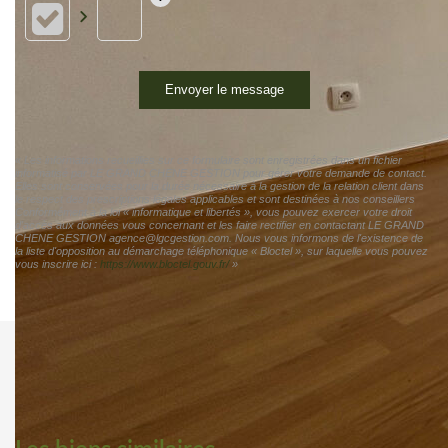
Envoyer le message
« Les informations recueillies sur ce formulaire sont enregistrées dans un fichier
informatisé par LE GRAND CHENE GESTION pour gérer votre demande de contact.
Elles sont conservées pour la durée nécessaire à la gestion de la relation client dans
le respect des prescriptions légales applicables et sont destinées à nos conseillers
Conformément à la loi « informatique et libertés », vous pouvez exercer votre droit
d'accès aux données vous concernant et les faire rectifier en contactant LE GRAND
CHENE GESTION agence@lgcgestion.com. Nous vous informons de l'existence de
la liste d'opposition au démarchage téléphonique « Bloctel », sur laquelle vous pouvez
vous inscrire ici :
https://www.bloctel.gouv.fr/
»