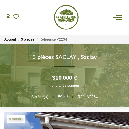
VENTES
Accueil
3 pièces
Référence V2234
LOCATIONS
3 pièces SACLAY
,
Saclay
GESTION
310 000 €
ASSURANCES
honoraires compris
3
pièce(s)
•
59
m²
•
Réf : V2234
AGENCE
Nos Actualités
A vendre