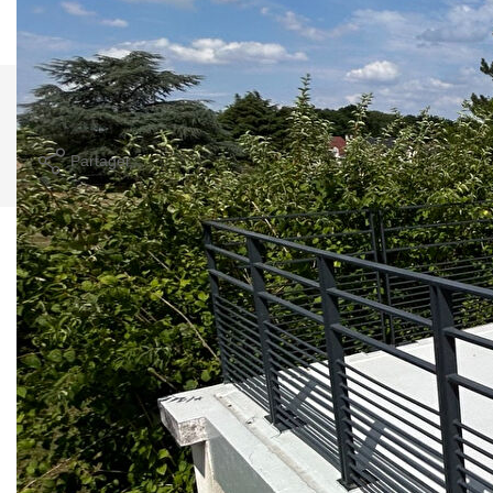
usage standard entre 700€ et 990€. Pour la date de
référence 01/01/2021.
Comparer ce
Imprimer
bien
Partager
Ce bien est soumis à un diagnostic ERP (État
des Risques et Pollutions). Pour en savoir plus,
rendez-vous sur
https://www.georisques.gouv.fr/
Caractéristiques détaillées