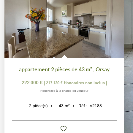
appartement 2 pièces de 43 m²
,
Orsay
222 000 €
|
|
213 120 €
Honoraires non inclus
Honoraires à la charge du vendeur
43
m²
Réf :
V2188
2
pièce(s)