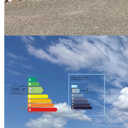
AGENCE LE GRAND CHÊNE GESTION ORSAY
ACHAT - VENTE - LOCATION - GESTION -
DEFISCALISATION
**
Honoraires à la charge du vendeur
Nos honoraires
Nous contacter
Diagnostics énergétiques
Montant estimé des dépenses annuelles d'énergie pour un