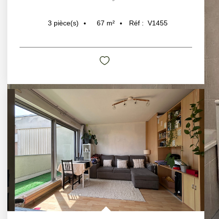
67
m²
Réf :
V1455
3
pièce(s)