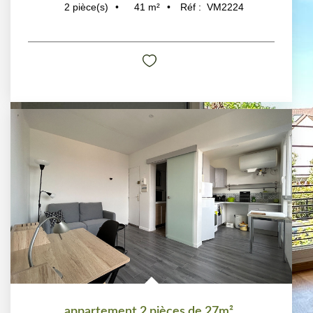
41
m²
Réf :
VM2224
2
pièce(s)
appartement 2 pièces de 27m²
,