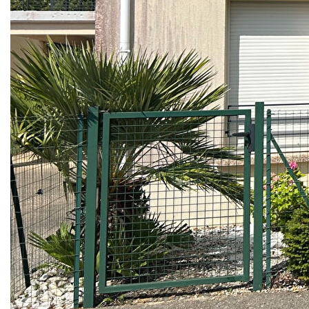
lots d'habitation avec une grande terrasse de 17 m² et un
beau jardin de 213 m² sans vis vis et donnant sur un parc
au calme parfait pour le repas et les moments de détente,
un appartement de type trois pièces de 60 m² comprenant
entrée, séjour, cuisine, deux chambres, salle de bains, WC.
Une place de parking sous un carport et une en extérieure.
Idéalement situé à deux pas des commerces et proche
groupe scolaire.
Un bien complet, très agréable a vivre adaptée à une vie de
famille, à un couple ou à un investissement locatif.
montant de la taxe foncière : 796 €
possibilité de louer a : 1270 €
charge courante pour l'année 2025 : 869 €
Les charges sont toutes individuelles à prévoir en plus
(eau, chauffage, électricité, internet).