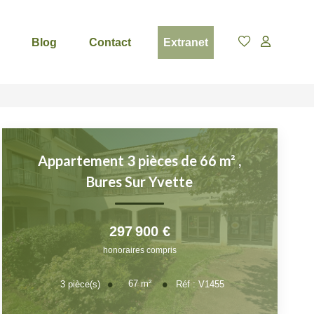
Blog
Contact
Extranet
Appartement 3 pièces de 66 m²
,
Bures Sur Yvette
297 900 €
honoraires compris
67
m²
3
pièce(s)
Réf :
V1455