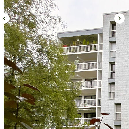
BLOG
CONTACT
EXTRANET
Description
Réf : VL2127
L' agence immobilière le Grand Chêne vous propose:
Un appartement de 4 pièces de 75 m² au premier étage
avec ascenseur. l'appartement est situé dans la résidence