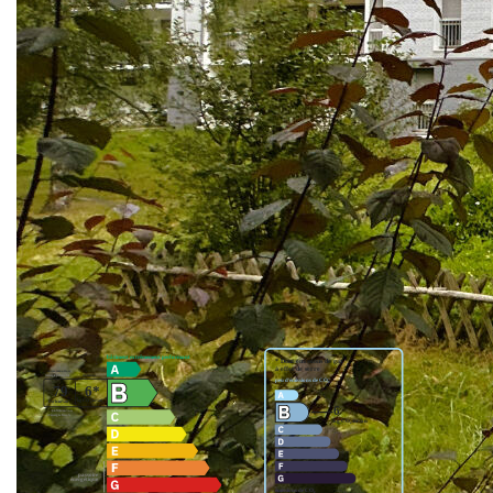
"LES VIGNES DE BURES" (Bâtiment ravalé et isolé par
l'extérieure).
L' appartement comprend une vaste entrée, un séjour
double donnant sur un balcon plein SUD, une cuisine
équipée donnant également sur un balcon , dégagement
avec placard, 2 chambres, salle d'eau et water-closet.
1 cave.
1 place de parking sous-sol.
Nos honoraires
Nous contacter
Diagnostics énergétiques