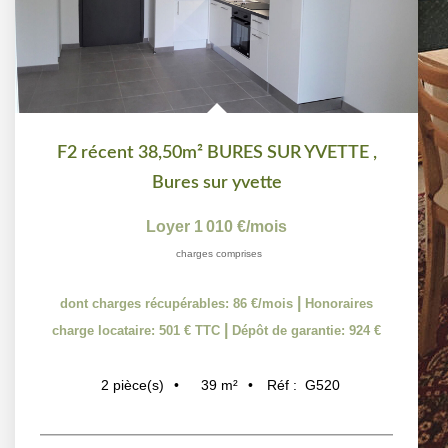
F2 récent 38,50m² BURES SUR YVETTE
,
Bures sur yvette
Loyer 1 010 €/mois
charges comprises
|
dont charges récupérables: 86 €/mois
Honoraires
|
charge locataire: 501 € TTC
Dépôt de garantie: 924 €
39
m²
Réf :
G520
2
pièce(s)