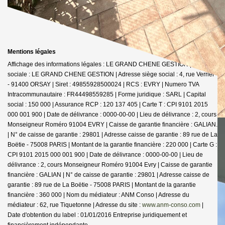
Mentions légales
Affichage des informations légales : LE GRAND CHENE GESTION | Raison
sociale : LE GRAND CHENE GESTION | Adresse siège social : 4, rue Verrier
- 91400 ORSAY | Siret : 49855928500024 | RCS : EVRY | Numero TVA
Intracommunautaire : FR44498559285 | Forme juridique : SARL | Capital
social : 150 000 | Assurance RCP : 120 137 405 |
Carte T : CPI 9101 2015
000 001 900 | Date de délivrance : 0000-00-00 | Lieu de délivrance : 2, cours
Monseigneur Roméro 91004 EVRY | Caisse de garantie financière : GALIAN.
| N° de caisse de garantie : 29801 | Adresse caisse de garantie : 89 rue de La
Boëtie - 75008 PARIS | Montant de la garantie financière : 220 000 | Carte G :
CPI 9101 2015 000 001 900 | Date de délivrance : 0000-00-00 | Lieu de
délivrance : 2, cours Monseigneur Roméro 91004 Evry | Caisse de garantie
financière : GALIAN | N° de caisse de garantie : 29801 | Adresse caisse de
garantie : 89 rue de La Boëtie - 75008 PARIS | Montant de la garantie
financière : 360 000 | Nom du médiateur : ANM Conso | Adresse du
médiateur : 62, rue Tiquetonne | Adresse du site :
www.anm-conso.com
|
Date d'obtention du label : 01/01/2016
Entreprise juridiquement et