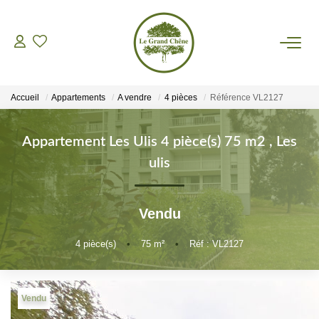
VENTES
Accueil
Appartements
A vendre
4 pièces
Référence VL2127
LOCATIONS
Appartement Les Ulis 4 pièce(s) 75 m2
,
Les
GESTION
ulis
ASSURANCES
Vendu
AGENCE
4
pièce(s)
•
75
m²
•
Réf : VL2127
Nos Actualités
Vendu