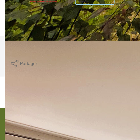
Montant estimé des dépenses annuelles d'énergie pour un
usage standard entre 449€ et 607€. Pour la date de
référence 01/01/2021.
Comparer ce
Imprimer
bien
Partager
Ce bien est soumis à un diagnostic ERP (État
des Risques et Pollutions). Pour en savoir plus,
rendez-vous sur
https://www.georisques.gouv.fr/