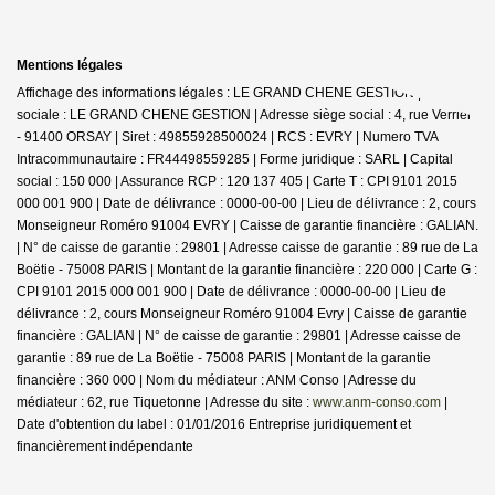
Mentions légales
Affichage des informations légales : LE GRAND CHENE GESTION | Raison
sociale : LE GRAND CHENE GESTION | Adresse siège social : 4, rue Verrier
- 91400 ORSAY | Siret : 49855928500024 | RCS : EVRY | Numero TVA
Intracommunautaire : FR44498559285 | Forme juridique : SARL | Capital
social : 150 000 | Assurance RCP : 120 137 405 |
Carte T : CPI 9101 2015
000 001 900 | Date de délivrance : 0000-00-00 | Lieu de délivrance : 2, cours
Monseigneur Roméro 91004 EVRY | Caisse de garantie financière : GALIAN.
| N° de caisse de garantie : 29801 | Adresse caisse de garantie : 89 rue de La
Boëtie - 75008 PARIS | Montant de la garantie financière : 220 000 | Carte G :
CPI 9101 2015 000 001 900 | Date de délivrance : 0000-00-00 | Lieu de
délivrance : 2, cours Monseigneur Roméro 91004 Evry | Caisse de garantie
financière : GALIAN | N° de caisse de garantie : 29801 | Adresse caisse de
garantie : 89 rue de La Boëtie - 75008 PARIS | Montant de la garantie
financière : 360 000 | Nom du médiateur : ANM Conso | Adresse du
médiateur : 62, rue Tiquetonne | Adresse du site :
www.anm-conso.com
|
Date d'obtention du label : 01/01/2016
Entreprise juridiquement et
financièrement indépendante