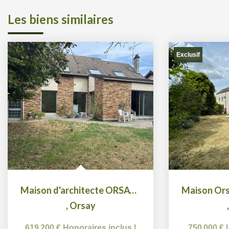
Les biens similaires
Exclusif
Maison d'architecte ORSAY 7 pièce(s) 145 m2
,
Orsay
619 200 €
Honoraires inclus
|
750 000 €