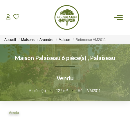
VENTES
Accueil
Maisons
A vendre
Maison
Référence VM2011
LOCATIONS
Maison Palaiseau 6 pièce(s)
,
Palaiseau
GESTION
Vendu
ASSURANCES
6
pièce(s)
•
127
m²
•
Réf : VM2011
AGENCE
Nos Actualités
Vendu