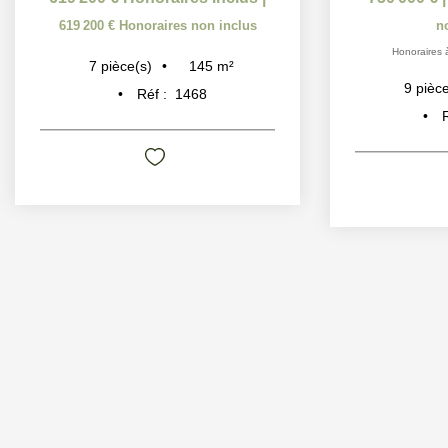
619 200 €
Honoraires non inclus
n
Honoraires 
145
m²
7
pièce(s)
9
pièce
Réf :
1468