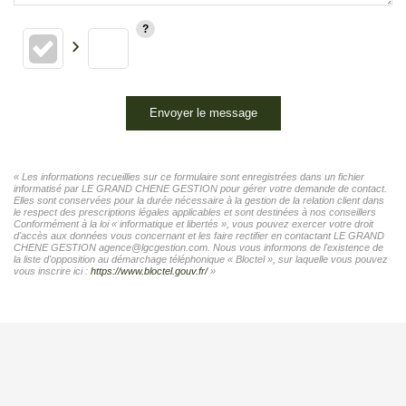
Envoyer le message
« Les informations recueillies sur ce formulaire sont enregistrées dans un fichier
informatisé par LE GRAND CHENE GESTION pour gérer votre demande de contact.
Elles sont conservées pour la durée nécessaire à la gestion de la relation client dans
le respect des prescriptions légales applicables et sont destinées à nos conseillers
Conformément à la loi « informatique et libertés », vous pouvez exercer votre droit
d'accès aux données vous concernant et les faire rectifier en contactant LE GRAND
CHENE GESTION agence@lgcgestion.com. Nous vous informons de l'existence de
la liste d'opposition au démarchage téléphonique « Bloctel », sur laquelle vous pouvez
vous inscrire ici :
https://www.bloctel.gouv.fr/
»