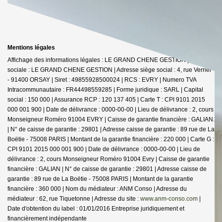
Mentions légales
Affichage des informations légales : LE GRAND CHENE GESTION | Raison
sociale : LE GRAND CHENE GESTION | Adresse siège social : 4, rue Verrier
- 91400 ORSAY | Siret : 49855928500024 | RCS : EVRY | Numero TVA
Intracommunautaire : FR44498559285 | Forme juridique : SARL | Capital
social : 150 000 | Assurance RCP : 120 137 405 |
Carte T : CPI 9101 2015
000 001 900 | Date de délivrance : 0000-00-00 | Lieu de délivrance : 2, cours
Monseigneur Roméro 91004 EVRY | Caisse de garantie financière : GALIAN.
| N° de caisse de garantie : 29801 | Adresse caisse de garantie : 89 rue de La
Boëtie - 75008 PARIS | Montant de la garantie financière : 220 000 | Carte G :
CPI 9101 2015 000 001 900 | Date de délivrance : 0000-00-00 | Lieu de
délivrance : 2, cours Monseigneur Roméro 91004 Evry | Caisse de garantie
financière : GALIAN | N° de caisse de garantie : 29801 | Adresse caisse de
garantie : 89 rue de La Boëtie - 75008 PARIS | Montant de la garantie
financière : 360 000 | Nom du médiateur : ANM Conso | Adresse du
médiateur : 62, rue Tiquetonne | Adresse du site :
www.anm-conso.com
|
Date d'obtention du label : 01/01/2016
Entreprise juridiquement et
financièrement indépendante