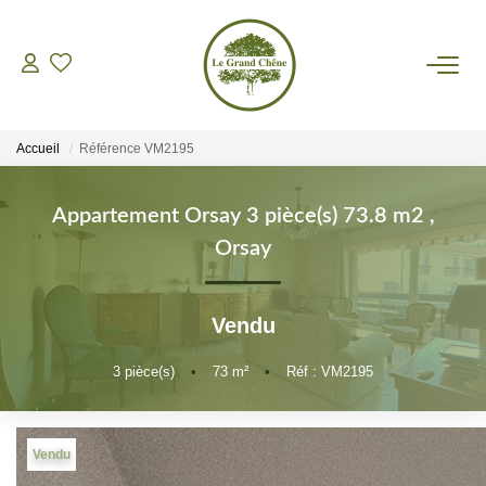
VENTES
Accueil
Référence VM2195
LOCATIONS
Appartement Orsay 3 pièce(s) 73.8 m2
,
GESTION
Orsay
ASSURANCES
Vendu
AGENCE
3
pièce(s)
•
73
m²
•
Réf : VM2195
Nos Actualités
Vendu