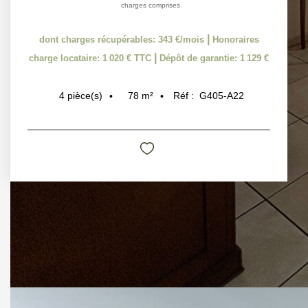
|
dont charges récupérables: 343 €/mois
Honoraires
|
charge locataire: 1 020 € TTC
Dépôt de garantie: 1 129 €
78
m²
Réf :
G405-A22
4
pièce(s)