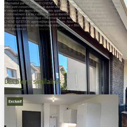
d'accès aux données vous concernant et les faire rectifier en contactant LE GRAND
CHENE GESTION agence@lgcgestion.com. Nous vous informons de l'existence de
la liste d'opposition au démarchage téléphonique « Bloctel », sur laquelle vous pouvez
vous inscrire ici :
https://www.bloctel.gouv.fr/
»
Les biens similaires
Exclusif