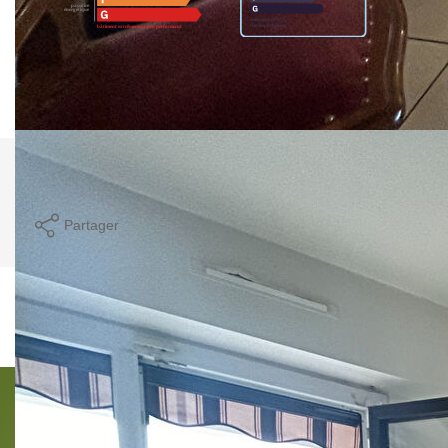
Montant estimé des dépenses annuelles d'énergie pour un
usage standard entre 1260€ et 1740€. Pour la date de
référence 01/01/2022.
Partager
Imprimer
Ce bien est soumis à un diagnostic ERP (État
des Risques et Pollutions). Pour en savoir plus,
rendez-vous sur
https://www.georisques.gouv.fr/