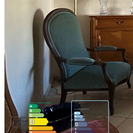
ascenseur, bel appartement de type 3 pièces de 74 m²,
composé comme suit :
Entrée, Séjour lumineux donnant sur balcon, Cuisine
aménagée, dégagement avec placard, salle d'eau, WC
séparés, 2 chambres dont une avec placard.
Inclus : un box. En plus stationnement libre dans la
résidence.
**
Honoraires à la charge du vendeur
Nos honoraires
Nous contacter
Diagnostics énergétiques