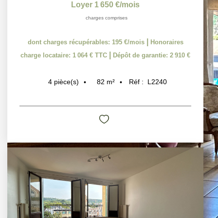
|
dont charges récupérables: 195 €/mois
Honoraires
|
charge locataire: 1 064 € TTC
Dépôt de garantie: 2 910 €
82
m²
Réf :
L2240
4
pièce(s)