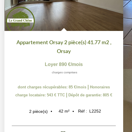
Appartement Orsay 2 pièce(s) 41.77 m2
,
Orsay
Loyer 890 €/mois
charges comprises
|
dont charges récupérables: 85 €/mois
Honoraires
|
charge locataire: 543 € TTC
Dépôt de garantie: 805 €
42
m²
Réf :
L2252
2
pièce(s)