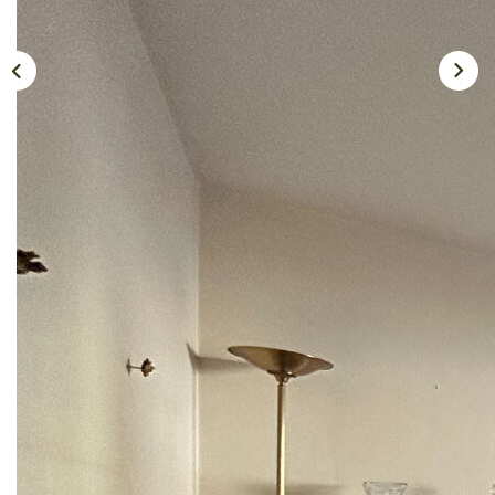
BLOG
CONTACT
EXTRANET
Description
Réf : VM2195
À VENDRE ? ORSAY
À 2 minutes à pied du RER et des commerces, et à 7
minutes du centre-ville. Dans une petite copropriété avec