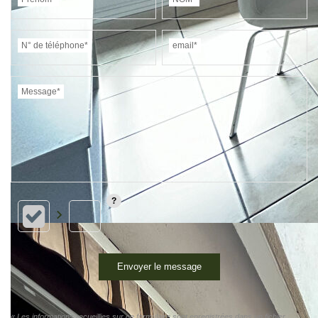
N° de téléphone*
email*
Message*
Envoyer le message
« Les informations recueillies sur ce formulaire sont enregistrées dans un fichier
informatisé par LE GRAND CHENE GESTION pour gérer votre demande de contact.
Elles sont conservées pour la durée nécessaire à la gestion de la relation client dans
le respect des prescriptions légales applicables et sont destinées à nos conseillers
Conformément à la loi « informatique et libertés », vous pouvez exercer votre droit