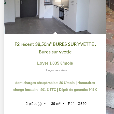
F2 récent 38,50m² BURES SUR YVETTE
,
Bures sur yvette
Loyer 1 035 €/mois
charges comprises
|
dont charges récupérables: 86 €/mois
Honoraires
|
charge locataire: 501 € TTC
Dépôt de garantie: 949 €
39
m²
Réf :
G520
2
pièce(s)