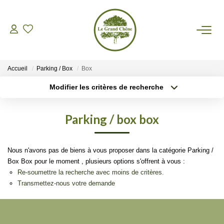
VENTES
Accueil
Parking / Box
Box
LOCATIONS
Modifier les critères de recherche
Type de transaction
Localisation
Acheter
Localisation
GESTION
Parking / box box
Type de bien
Sélectionnez...
Surface min
ASSURANCES
Nous n'avons pas de biens à vous proposer dans la catégorie Parking /
Plus de critères
Budget max
Box Box pour le moment , plusieurs options s'offrent à vous :
AGENCE
Re-soumettre la recherche avec moins de critères.
Créer une alerte
Transmettez-nous votre demande
Nos Actualités