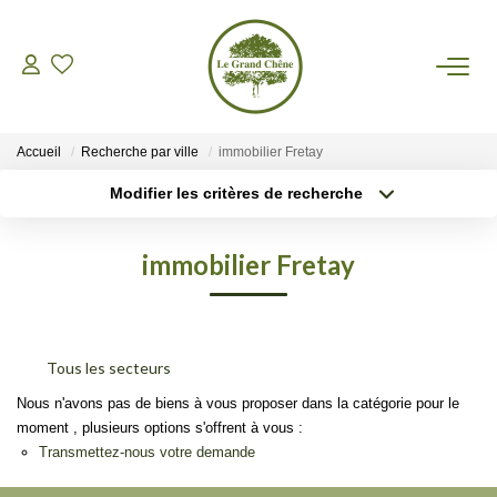
VENTES
Accueil
Recherche par ville
immobilier Fretay
LOCATIONS
Modifier les critères de recherche
Type de transaction
Localisation
Acheter
Localisation
GESTION
immobilier Fretay
Type de bien
Sélectionnez...
Surface min
ASSURANCES
Plus de critères
Budget max
Tous les secteurs
AGENCE
Créer une alerte
Nous n'avons pas de biens à vous proposer dans la catégorie pour le
moment , plusieurs options s'offrent à vous :
Nos Actualités
Transmettez-nous votre demande